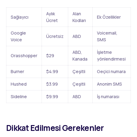
Aylık
Alan
Sağlayıcı
Ek Özellikler
Ücret
Kodları
Google
Voicemail,
Ücretsiz
ABD
Voice
SMS
ABD,
İşletme
Grasshopper
$29
Kanada
yönlendirmesi
Burner
$4.99
Çeşitli
Geçici numara
Hushed
$3.99
Çeşitli
Anonim SMS
Sideline
$9.99
ABD
İş numarası
Dikkat Edilmesi Gerekenler