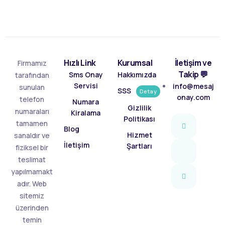
Hızlı Link
Kurumsal
İletişim ve
Firmamız
Takip 💬
Sms Onay
Hakkımızda
tarafından
Servisi
info@mesaj
sunulan
SSS
Detay
onay.com
telefon
Numara
Gizlilik
numaraları
Kiralama
Politikası
tamamen
Blog
Hizmet
sanaldır ve
İletişim
Şartları
fiziksel bir
teslimat
yapılmamakt
adır. Web
sitemiz
üzerinden
temin