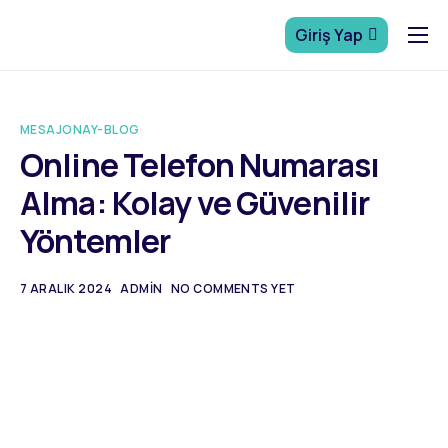
Giriş Yap
Ana Sayfa
Sms Onay
MESAJONAY-BLOG
Numara Kiralama
Online Telefon Numarası
Alma: Kolay ve Güvenilir
Blog
Yöntemler
İletişim
7 ARALIK 2024
ADMIN
NO COMMENTS YET